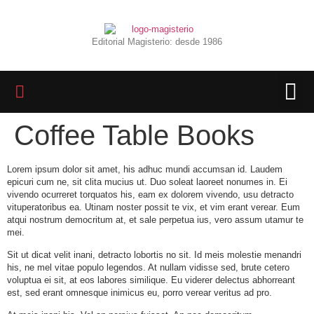
Editorial Magisterio: desde 1986
Coffee Table Books
LIBROS 
BIBLIOTECA D
REVISTA INTER
Lorem ipsum dolor sit amet, his adhuc mundi accumsan id. Laudem
epicuri cum ne, sit clita mucius ut. Duo soleat laoreet nonumes in. Ei
vivendo ocurreret torquatos his, eam ex dolorem vivendo, usu detracto
vituperatoribus ea. Utinam noster possit te vix, et vim erant verear. Eum
atqui nostrum democritum at, et sale perpetua ius, vero assum utamur te
mei.
Sit ut dicat velit inani, detracto lobortis no sit. Id meis molestie menandri
his, ne mel vitae populo legendos. At nullam vidisse sed, brute cetero
voluptua ei sit, at eos labores similique. Eu viderer delectus abhorreant
est, sed erant omnesque inimicus eu, porro verear veritus ad pro.