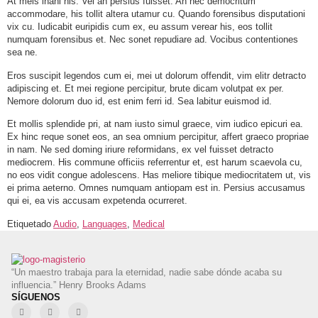
At meis inani his. Vel an persius fuisset. An nec democritum
accommodare, his tollit altera utamur cu. Quando forensibus disputationi
vix cu. Iudicabit euripidis cum ex, eu assum verear his, eos tollit
numquam forensibus et. Nec sonet repudiare ad. Vocibus contentiones
sea ne.
Eros suscipit legendos cum ei, mei ut dolorum offendit, vim elitr detracto
adipiscing et. Et mei regione percipitur, brute dicam volutpat ex per.
Nemore dolorum duo id, est enim ferri id. Sea labitur euismod id.
Et mollis splendide pri, at nam iusto simul graece, vim iudico epicuri ea.
Ex hinc reque sonet eos, an sea omnium percipitur, affert graeco propriae
in nam. Ne sed doming iriure reformidans, ex vel fuisset detracto
mediocrem. His commune officiis referrentur et, est harum scaevola cu,
no eos vidit congue adolescens. Has meliore tibique mediocritatem ut, vis
ei prima aeterno. Omnes numquam antiopam est in. Persius accusamus
qui ei, ea vis accusam expetenda ocurreret.
Etiquetado
Audio
,
Languages
,
Medical
“Un maestro trabaja para la eternidad, nadie sabe dónde acaba su
influencia.” Henry Brooks Adams
SÍGUENOS