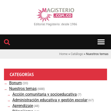
Editorial Magisterio: desde 1986
Home
»
Catálogo
»
Nuestros temas
CATEGORÍAS
Bonum
(20)
Nuestros temas
(688)
Acción comunitaria y socioeducativa
(7)
Administración educativa y gestión escolar
(67)
Aprendizaje
(48)