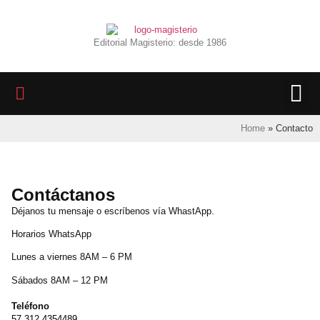
Editorial Magisterio: desde 1986
LIBROS 
BIBLIOTECA D
REVISTA INTER
Home
»
Contacto
Contáctanos
Déjanos tu mensaje o escríbenos vía WhastApp.
Horarios WhatsApp
Lunes a viernes 8AM – 6 PM
Sábados
8AM – 12 PM
Teléfono
57 312 4354489