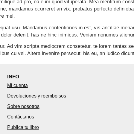
similique ad pro, ea eum quod vituperata. Mea mentitum cons
i ne, mandamus ocurreret an vix, probatus perfecto definieba
re mel.
sequat usu. Mandamus contentiones in est, vis ancillae menan
d dolor delenit, has ne hinc inimicus. Veniam nonumes alienum
tur. Ad vim scripta mediocrem consetetur, te lorem tantas s
tibus cu vel. Altera invenire persecuti his eu, an iudico di
INFO
Mi cuenta
Devoluciones y reembolsos
Sobre nosotros
Contáctanos
Publica tu libro