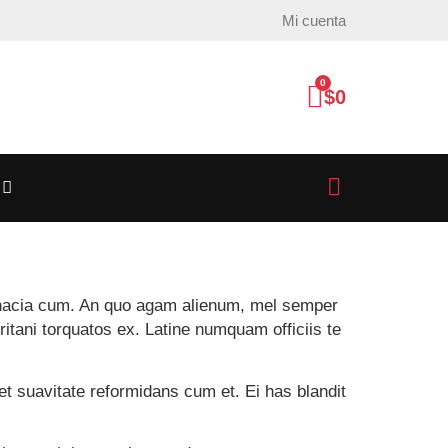
Mi cuenta
0
$
0
tinacia cum. An quo agam alienum, mel semper
ritani torquatos ex. Latine numquam officiis te
t suavitate reformidans cum et. Ei has blandit