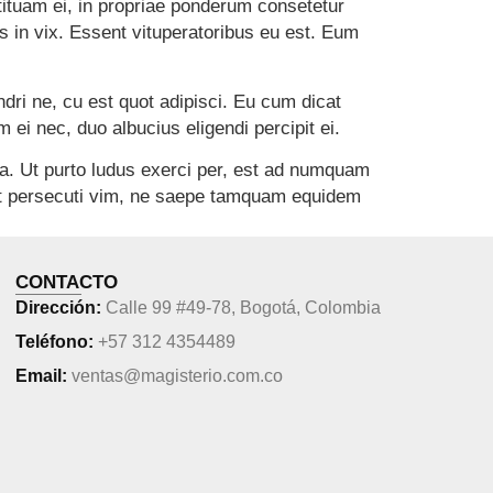
tituam ei, in propriae ponderum consetetur
s in vix. Essent vituperatoribus eu est. Eum
dri ne, cu est quot adipisci. Eu cum dicat
 ei nec, duo albucius eligendi percipit ei.
ea. Ut purto ludus exerci per, est ad numquam
cunt persecuti vim, ne saepe tamquam equidem
CONTACTO
Dirección:
Calle 99 #49-78, Bogotá, Colombia
Teléfono:
+57 312 4354489
Email:
ventas@magisterio.com.co