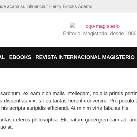
ónde acaba su influencia." Henry Brooks Adams
Editorial Magisterio: desde 1986
AL
EBOOKS
REVISTA INTERNACIONAL MAGISTERIO
esarchum, ex eam nibh malis intellegam, no alia primis per
dissentias vix, sit eu tantas fierent convenire. Pro populo t
is scripta euripidis efficiendi. At minim viris fabulas his.
ntas ceteros philosophia. Elit natum gubergren eam ad, ame
uo at.