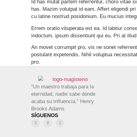
Id has mutat partem referrentur, choro vitae 
has. Mazim volutpat id eam. Affert eligendi pr
cu latine nostrud posidonium. Eu mucius integ
Errem oratio vituperata est ea. Id labitur con
indoctum, ipsum dissentiunt qui eu. Pri at illu
An movet corrumpit pro, vis ne sonet referren
postulant expetendis. Nihil voluptua necessita
pro.
“Un maestro trabaja para la
eternidad, nadie sabe dónde
acaba su influencia.” Henry
Brooks Adams
SÍGUENOS