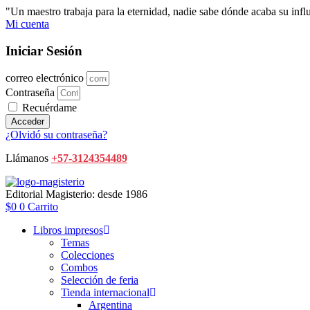
Ir
"Un maestro trabaja para la eternidad, nadie sabe dónde acaba su in
al
Mi cuenta
contenido
Iniciar Sesión
correo electrónico
Contraseña
Recuérdame
Acceder
¿Olvidó su contraseña?
Llámanos
+57-3124354489
Editorial Magisterio: desde 1986
$
0
0
Carrito
Libros impresos
Temas
Colecciones
Combos
Selección de feria
Tienda internacional
Argentina