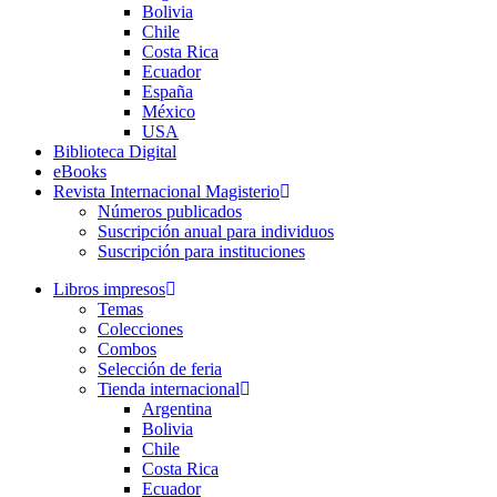
Bolivia
Chile
Costa Rica
Ecuador
España
México
USA
Biblioteca Digital
eBooks
Revista Internacional Magisterio
Números publicados
Suscripción anual para individuos
Suscripción para instituciones
Libros impresos
Temas
Colecciones
Combos
Selección de feria
Tienda internacional
Argentina
Bolivia
Chile
Costa Rica
Ecuador