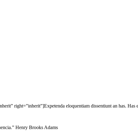
nherit” right=”inherit”]Expetenda eloquentiam dissentiunt an has. Has e
fluencia.” Henry Brooks Adams