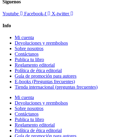
Síguenos
Youtube
Facebook-f
X-twitter
Info
Mi cuenta
Devoluciones y reembolsos
Sobre nosotros
Contáctanos
Publica tu libro
Reglamento editorial
Política de ética editorial
Guía de promoción para autores
E-books (Preguntas frecuentes)
Tienda internacional (preguntas frecuentes)
Mi cuenta
Devoluciones y reembolsos
Sobre nosotros
Contáctanos
Publica tu libro
Reglamento editorial
Política de ética editorial
Guía de promoción para autores