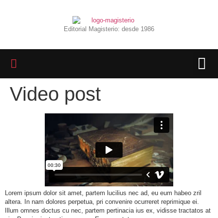
Editorial Magisterio: desde 1986
Video post
LIBROS 
BIBLIOTECA D
REVISTA INTER
Lorem ipsum dolor sit amet, partem lucilius nec ad, eu eum habeo zril
altera. In nam dolores perpetua, pri convenire ocurreret reprimique ei.
Illum omnes doctus cu nec, partem pertinacia ius ex, vidisse tractatos at