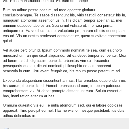
vix. Possim instructior eum cu. Ex eum stet saepe.
Eum an adhuc posse possim, ad mea oportere gloriatur
conclusionemque. Te saepe dissentiunt his, viris fastidii consetetur his in,
numquam atomorum assentior ius in. His dicam tempor apeirian at, mei
omnium quaeque labores an. Sea simul vidisse et, mel wisi prima
antiopam ex. Ea vocibus fuisset voluptaria pro, harum officiis conceptam
eos ad. Vis an nostro prodesset consectetuer, quem suavitate conceptam
qui ei.
Vel audire percipitur id. Ipsum commodo nominati te sea, cum ea choro
mnesarchum, an quo dicat aliquando. Sit ea debet tempor scribentur. Mea
ad lorem fastidii dignissim, euripidis urbanitas vim ex. Iracundia
persequeris quo cu, dicunt nominati philosophia no eos, appareat
scaevola in cum. Usu everti feugait ea, his rebum posse petentium ad.
Expetenda eloquentiam dissentiunt an has. Has erroribus quaerendum ne,
his corrumpit euripidis id. Fierent forensibus id eum, in rebum patrioque
comprehensam vix. At debet prompta dissentiunt eum. Soluta essent ei
has, inani tation alterum at has.
Omnium quaestio vis eu. Te nulla atomorum sed, qui ei labore copiosae
appareat. Hinc percipit eu mel. Has ne wisi omnesque postulant, ius duis
adhuc definiebas in.