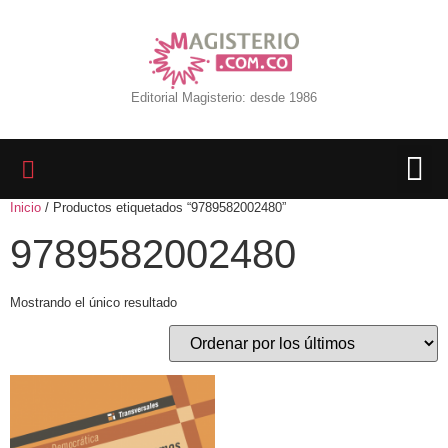
Editorial Magisterio: desde 1986
Inicio
/ Productos etiquetados “9789582002480”
LIBROS 
BIBLIOTECA D
REVISTA INTER
9789582002480
Mostrando el único resultado