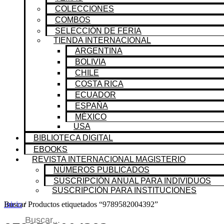
COLECCIONES
COMBOS
SELECCIÓN DE FERIA
TIENDA INTERNACIONAL
ARGENTINA
BOLIVIA
CHILE
COSTA RICA
ECUADOR
ESPAÑA
MÉXICO
USA
BIBLIOTECA DIGITAL
EBOOKS
REVISTA INTERNACIONAL MAGISTERIO
NÚMEROS PUBLICADOS
SUSCRIPCIÓN ANUAL PARA INDIVIDUOS
SUSCRIPCIÓN PARA INSTITUCIONES
Buscar
Inicio
/ Productos etiquetados “9789582004392”