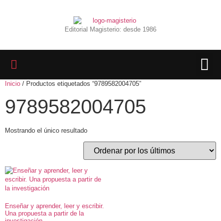
Editorial Magisterio: desde 1986
Inicio
/ Productos etiquetados “9789582004705”
LIBROS 
BIBLIOTECA D
REVISTA INTER
9789582004705
Mostrando el único resultado
Enseñar y aprender, leer y escribir.
Una propuesta a partir de la
investigación