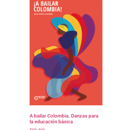
A bailar Colombia. Danzas para
la educación básica