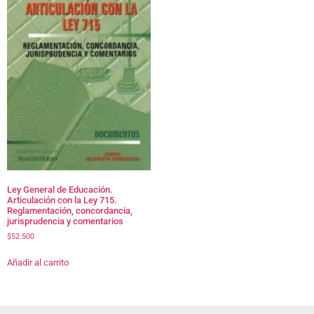
Ley General de Educación.
Articulación con la Ley 715.
Reglamentación, concordancia,
jurisprudencia y comentarios
$
52.500
Añadir al carrito