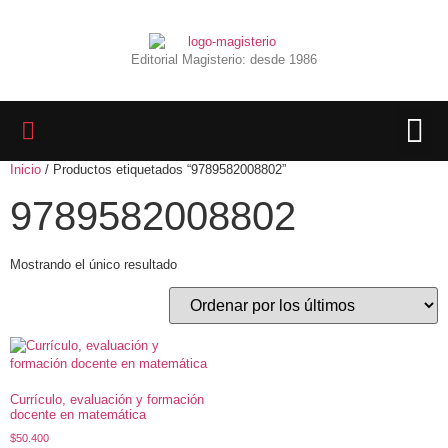
Editorial Magisterio: desde 1986
Inicio
/ Productos etiquetados “9789582008802”
LIBROS 
BIBLIOTECA D
REVISTA INTER
9789582008802
Mostrando el único resultado
Currículo, evaluación y formación
docente en matemática
$
50.400