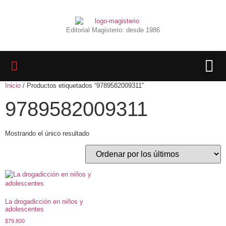
Editorial Magisterio: desde 1986
Inicio
/ Productos etiquetados “9789582009311”
LIBROS 
BIBLIOTECA D
REVISTA INTER
9789582009311
Mostrando el único resultado
La drogadicción en niños y
adolescentes
$
79.800