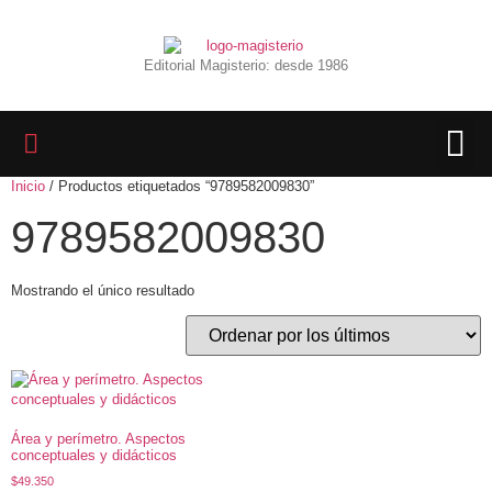
Editorial Magisterio: desde 1986
Inicio
/ Productos etiquetados “9789582009830”
LIBROS 
BIBLIOTECA D
REVISTA INTER
9789582009830
Mostrando el único resultado
Área y perímetro. Aspectos
conceptuales y didácticos
$
49.350