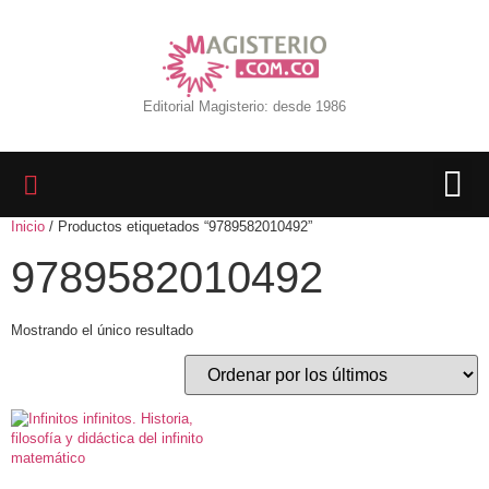
Editorial Magisterio: desde 1986
Inicio
/ Productos etiquetados “9789582010492”
LIBROS 
BIBLIOTECA D
REVISTA INTER
9789582010492
Mostrando el único resultado