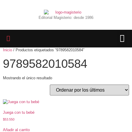
Editorial Magisterio: desde 1986
Inicio
/ Productos etiquetados “9789582010584”
LIBROS 
BIBLIOTECA D
REVISTA INTER
9789582010584
Mostrando el único resultado
Juega con tu bebé
$
53.550
Añadir al carrito