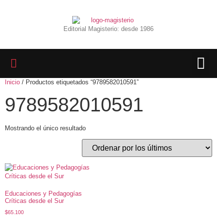
Editorial Magisterio: desde 1986
Inicio
/ Productos etiquetados “9789582010591”
LIBROS 
BIBLIOTECA D
REVISTA INTER
9789582010591
Mostrando el único resultado
Educaciones y Pedagogías
Críticas desde el Sur
$
65.100