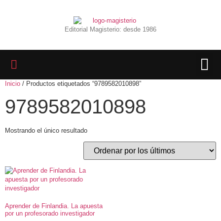
Editorial Magisterio: desde 1986
Inicio
/ Productos etiquetados “9789582010898”
LIBROS 
BIBLIOTECA D
REVISTA INTER
9789582010898
Mostrando el único resultado
Aprender de Finlandia. La apuesta
por un profesorado investigador