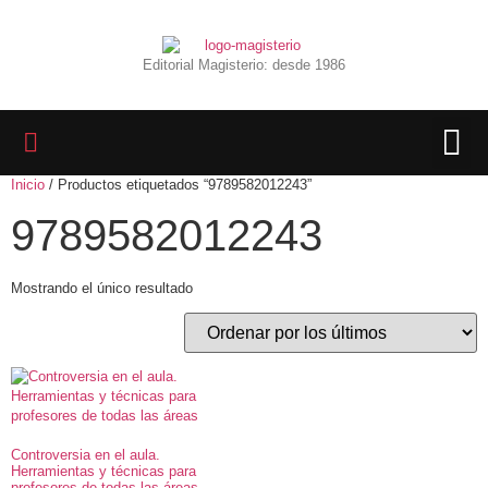
Editorial Magisterio: desde 1986
Inicio
/ Productos etiquetados “9789582012243”
LIBROS 
BIBLIOTECA D
REVISTA INTER
9789582012243
Mostrando el único resultado
Controversia en el aula.
Herramientas y técnicas para
profesores de todas las áreas