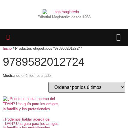
Editorial Magisterio: desde 1986
Inicio
/ Productos etiquetados “9789582012724”
LIBROS 
BIBLIOTECA D
REVISTA INTER
9789582012724
Mostrando el único resultado
¿Podemos hablar acerca del
TDAH? Una guía para los amigos,
la familia y los profesionales