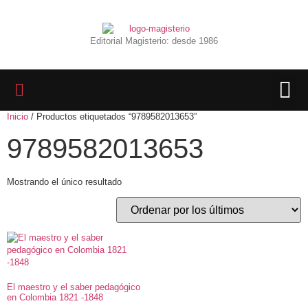
Editorial Magisterio: desde 1986
Inicio
/ Productos etiquetados “9789582013653”
LIBROS 
BIBLIOTECA D
REVISTA INTER
9789582013653
Mostrando el único resultado
El maestro y el saber pedagógico
en Colombia 1821 -1848