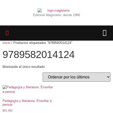
Editorial Magisterio: desde 1986
Inicio
/ Productos etiquetados “9789582014124”
LIBROS 
BIBLIOTECA D
REVISTA INTER
9789582014124
Mostrando el único resultado
Pedagogía y literatura: Enseñar a
pensar
$
51.450