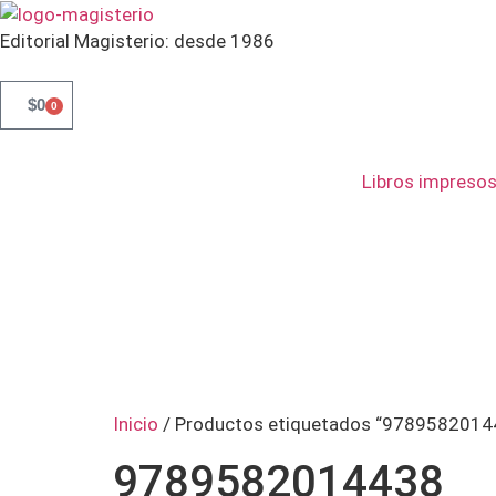
Editorial Magisterio: desde 1986
$
0
0
Libros impreso
Inicio
/ Productos etiquetados “9789582014
9789582014438