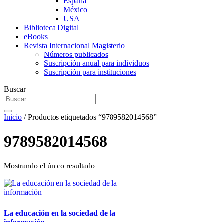
España
México
USA
Biblioteca Digital
eBooks
Revista Internacional Magisterio
Números publicados
Suscripción anual para individuos
Suscripción para instituciones
Buscar
Inicio
/ Productos etiquetados “9789582014568”
9789582014568
Mostrando el único resultado
La educación en la sociedad de la
información