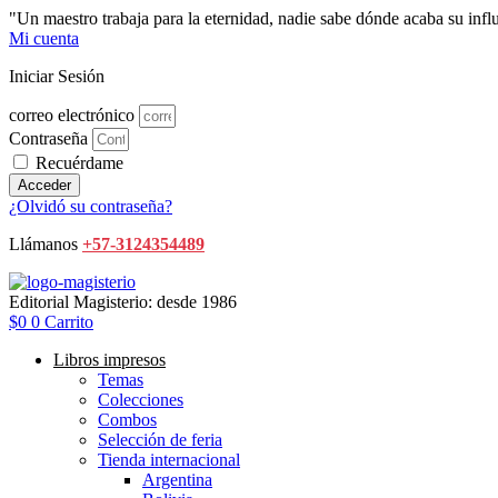
Ir
"Un maestro trabaja para la eternidad, nadie sabe dónde acaba su in
al
Mi cuenta
contenido
Iniciar Sesión
correo electrónico
Contraseña
Recuérdame
Acceder
¿Olvidó su contraseña?
Llámanos
+57-3124354489
Editorial Magisterio: desde 1986
$
0
0
Carrito
Libros impresos
Temas
Colecciones
Combos
Selección de feria
Tienda internacional
Argentina