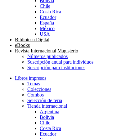
Bolivia
Chile
Costa Rica
Ecuador
España
México
USA
Biblioteca Digital
eBooks
Revista Internacional Magisterio
Números publicados
Suscripción anual para individuos
Suscripción para instituciones
Libros impresos
Temas
Colecciones
Combos
Selección de feria
Tienda internacional
Argentina
Bolivia
Chile
Costa Rica
Ecuador