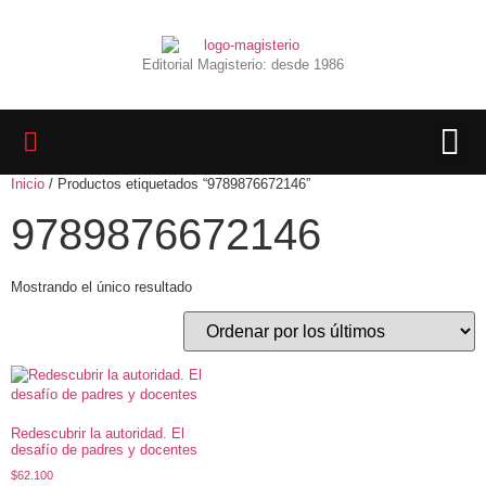
Editorial Magisterio: desde 1986
Inicio
/ Productos etiquetados “9789876672146”
LIBROS 
BIBLIOTECA D
REVISTA INTER
9789876672146
Mostrando el único resultado
Redescubrir la autoridad. El
desafío de padres y docentes
$
62.100