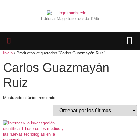
Editorial Magisterio: desde 1986
Inicio
/ Productos etiquetados “Carlos Guazmayán Ruiz”
LIBROS 
BIBLIOTECA D
REVISTA INTER
Carlos Guazmayán
Ruiz
Mostrando el único resultado