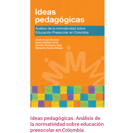
Ideas pedagógicas. Análisis de
la normatividad sobre educación
preescolar en Colombia