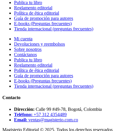
Publica tu libro
Reglamento editorial
Política de ética editorial
Guía de promoción para autores
E-books (Preguntas frecuentes)
Tienda internacional (preguntas frecuentes)
Mi cuenta
Devoluciones y reembolsos
Sobre nosotros
Contáctanos
Publica tu libro
Reglamento editorial
Política de ética editorial
Guía de promoción para autores
E-books (Preguntas frecuentes)
Tienda internacional (preguntas frecuentes)
Contacto
Dirección:
Calle 99 #49-78, Bogotá, Colombia
Teléfono:
+57 312 4354489
Email:
ventas@magisterio.com.co
Magisterio Editorial © 2025. Todos los derechos reservados