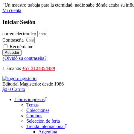
Ir
"Un maestro trabaja para la eternidad, nadie sabe dónde acaba su in
al
Mi cuenta
contenido
Iniciar Sesión
correo electrónico
Contraseña
Recuérdame
Acceder
¿Olvidó su contraseña?
Llámanos
+57-3124354489
Editorial Magisterio: desde 1986
$
0
0
Carrito
Libros impresos
Temas
Colecciones
Combos
Selección de feria
Tienda internacional
Argentina