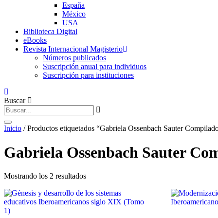
España
México
USA
Biblioteca Digital
eBooks
Revista Internacional Magisterio
Números publicados
Suscripción anual para individuos
Suscripción para instituciones
Buscar
Inicio
/ Productos etiquetados “Gabriela Ossenbach Sauter Compilad
Gabriela Ossenbach Sauter Co
Ordenado
Mostrando los 2 resultados
por
los
últimos