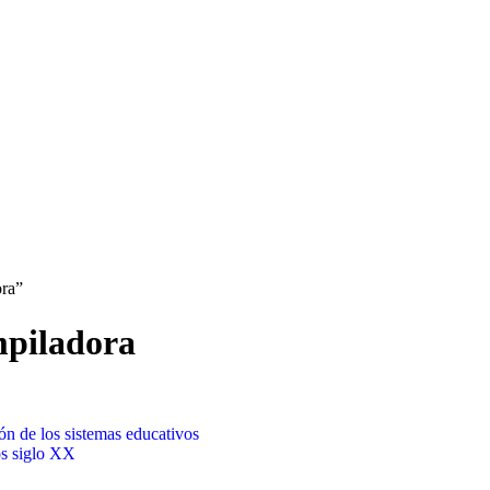
ora”
mpiladora