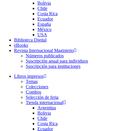
Bolivia
Chile
Costa Rica
Ecuador
España
México
USA
Biblioteca Digital
eBooks
Revista Internacional Magisterio
Números publicados
Suscripción anual para individuos
Suscripción para instituciones
Libros impresos
Temas
Colecciones
Combos
Selección de feria
Tienda internacional
Argentina
Bolivia
Chile
Costa Rica
Ecuador