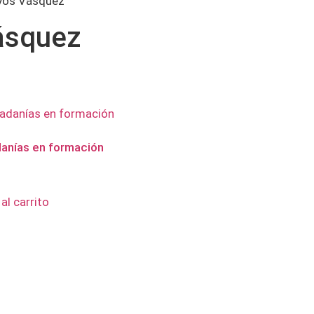
yos Vásquez”
ásquez
anías en formación
al carrito