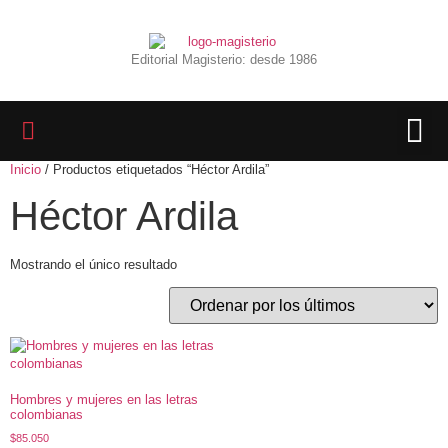
Editorial Magisterio: desde 1986
Inicio
/ Productos etiquetados “Héctor Ardila”
LIBROS 
BIBLIOTECA D
REVISTA INTER
Héctor Ardila
Mostrando el único resultado
Hombres y mujeres en las letras
colombianas
$
85.050