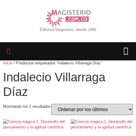
Editorial Magisterio: desde 1986
Inicio
/ Productos etiquetados “Indalecio Villarraga Díaz”
LIBROS 
BIBLIOTECA D
REVISTA INTER
Indalecio Villarraga
Díaz
Mostrando los 2 resultados