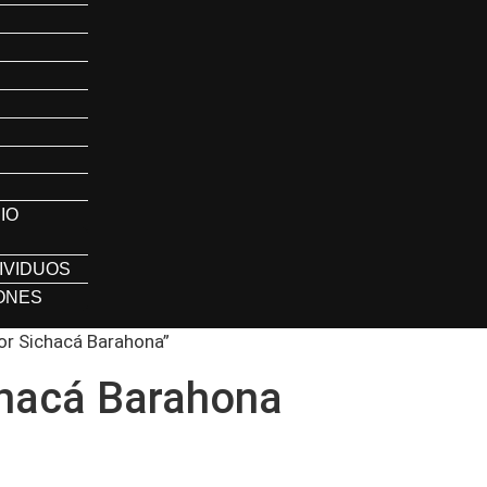
IO
IVIDUOS
IONES
or Sichacá Barahona”
chacá Barahona