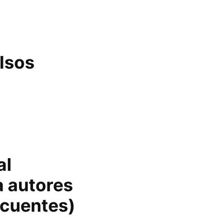
lsos
al
a autores
ecuentes)