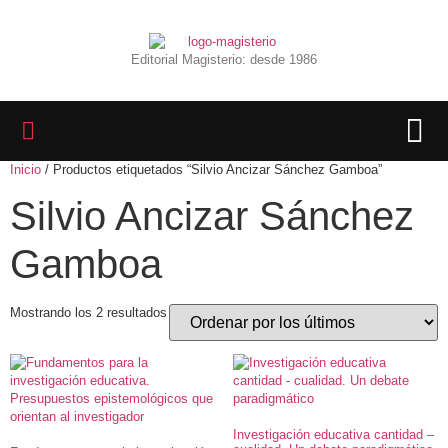
Editorial Magisterio: desde 1986
Inicio
/ Productos etiquetados “Silvio Ancizar Sánchez Gamboa”
LIBROS 
BIBLIOTECA D
REVISTA INTER
Silvio Ancizar Sánchez
Gamboa
Mostrando los 2 resultados
Investigación educativa cantidad –