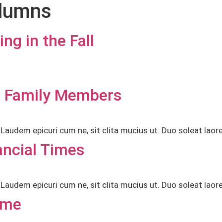
olumns
g in the Fall
 Family Members
audem epicuri cum ne, sit clita mucius ut. Duo soleat laor
ancial Times
audem epicuri cum ne, sit clita mucius ut. Duo soleat laor
ime