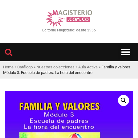
Editorial Magisterio: desde 1986
Home
»
Catálogo
»
Nuestras colecciones
»
Aula Activa
»
Familia y valores.
Módulo 3. Escuela de padres. La hora del encuentro