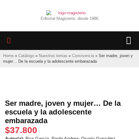
Editorial Magisterio: desde 1986
LIBROS 
BIBLIOTECA D
REVISTA INTER
Home
»
Catálogo
»
Nuestros temas
»
Convivencia
»
Ser madre, joven y
mujer… De la escuela y la adolescente embarazada
Ser madre, joven y mujer… De la
escuela y la adolescente
embarazada
$
37.800
Autor(a)
: Roa García, Paola Andrea; Osorio González,