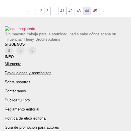
←
1
2
3
…
41
42
43
44
45
→
“Un maestro trabaja para la eternidad, nadie sabe dónde acaba su
influencia.” Henry Brooks Adams
SÍGUENOS
INFO
Mi cuenta
Devoluciones y reembolsos
Sobre nosotros
Contáctanos
Publica tu libro
Reglamento editorial
Política de ética editorial
Guía de promoción para autores