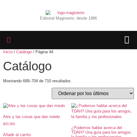
Editorial Magisterio: desde 1986
Inicio
/
Catálogo
/ Página 44
LIBROS 
BIBLIOTECA D
REVISTA INTER
Catálogo
Mostrando 689–704 de 710 resultados
Alex y las cosas que dan miedo
$
43.050
¿Podemos hablar acerca del
TDAH? Una guía para los amigos,
Añadir al carrito
la familia y los profesionales