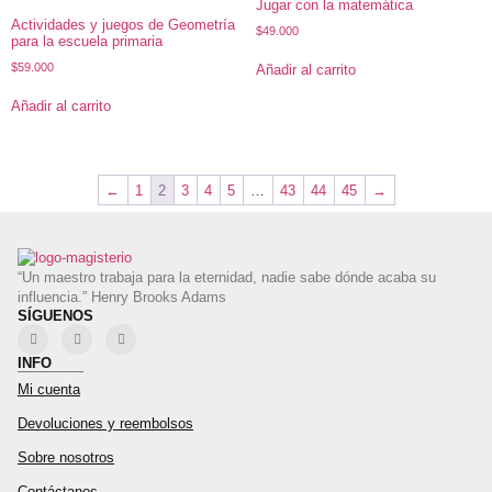
Jugar con la matemática
Actividades y juegos de Geometría
$
49.000
para la escuela primaria
$
59.000
Añadir al carrito
Añadir al carrito
←
1
2
3
4
5
…
43
44
45
→
“Un maestro trabaja para la eternidad, nadie sabe dónde acaba su
influencia.” Henry Brooks Adams
SÍGUENOS
INFO
Mi cuenta
Devoluciones y reembolsos
Sobre nosotros
Contáctanos