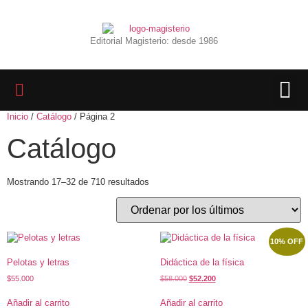
Editorial Magisterio: desde 1986
Inicio
/
Catálogo
/ Página 2
LIBROS 
BIBLIOTECA D
REVISTA INTER
Catálogo
Mostrando 17–32 de 710 resultados
10% OFF
Pelotas y letras
Didáctica de la física
$
55.000
$
58.000
$
52.200
Añadir al carrito
Añadir al carrito