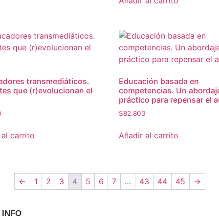
Añadir al carrito
dores transmediáticos.
Educación basada en
es que (r)evolucionan el
competencias. Un abordaj
práctico para repensar el a
0
$
82.800
al carrito
Añadir al carrito
←
1
2
3
4
5
6
7
…
43
44
45
→
INFO