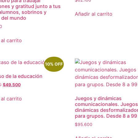
libro para trabajar
nes y gratitud junto a tus
 alumnos, sobrinos y
Añadir al carrito
 del mundo
0
al carrito
10% OFF
so de la educación
0
$
49.500
Juegos y dinámicas
al carrito
comunicacionales. Juegos
dinámicas desformalizado
para grupos. Desde 8 a 99
$
95.600