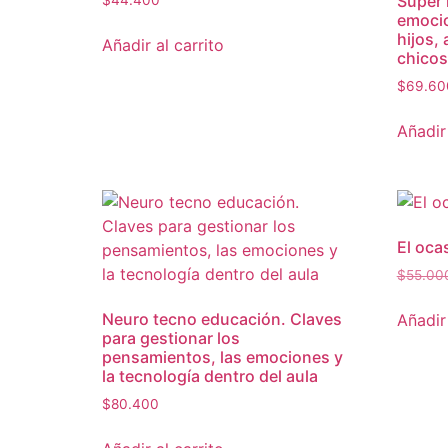
Súper 
emocio
hijos,
Añadir al carrito
chicos
$
69.60
Añadir 
El oca
$
55.00
Neuro tecno educación. Claves
Añadir 
para gestionar los
pensamientos, las emociones y
la tecnología dentro del aula
$
80.400