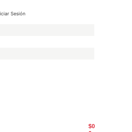
niciar Sesión
Acceder
$
0