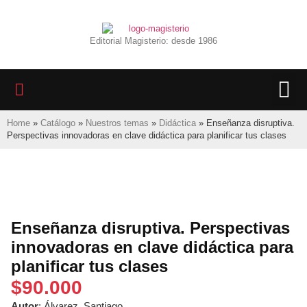
Editorial Magisterio: desde 1986
LIBROS 
BIBLIOTECA D
REVISTA INTER
Home
»
Catálogo
»
Nuestros temas
»
Didáctica
»
Enseñanza disruptiva.
Perspectivas innovadoras en clave didáctica para planificar tus clases
Enseñanza disruptiva. Perspectivas
innovadoras en clave didáctica para
planificar tus clases
$
90.000
Autor
: Álvarez, Santiago