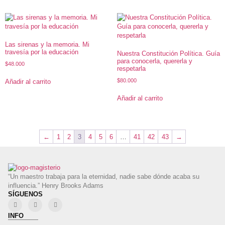
Las sirenas y la memoria. Mi
travesía por la educación
Nuestra Constitución Política. Guía
para conocerla, quererla y
$
48.000
respetarla
$
80.000
Añadir al carrito
Añadir al carrito
←
1
2
3
4
5
6
…
41
42
43
→
“Un maestro trabaja para la eternidad, nadie sabe dónde acaba su
influencia.” Henry Brooks Adams
SÍGUENOS
INFO