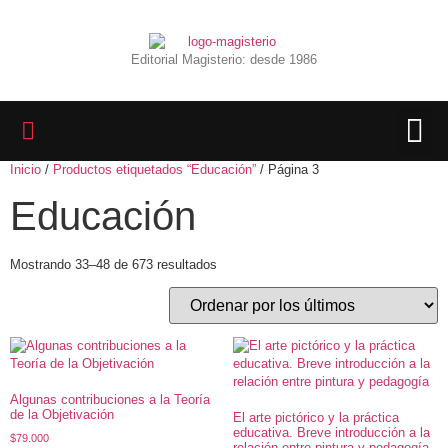
Editorial Magisterio: desde 1986
Inicio
/
Productos etiquetados “Educación”
/ Página 3
LIBROS 
BIBLIOTECA D
REVISTA INTER
Educación
Mostrando 33–48 de 673 resultados
Algunas contribuciones a la Teoría
de la Objetivación
El arte pictórico y la práctica
educativa. Breve introducción a la
$
79.000
relación entre pintura y pedagogía