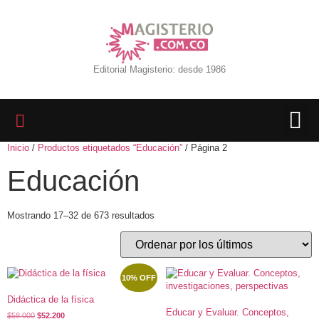
Editorial Magisterio: desde 1986
Inicio
/
Productos etiquetados “Educación”
/ Página 2
LIBROS 
BIBLIOTECA D
REVISTA INTER
Educación
Mostrando 17–32 de 673 resultados
10% OFF
Didáctica de la física
Educar y Evaluar. Conceptos,
$
58.000
$
52.200