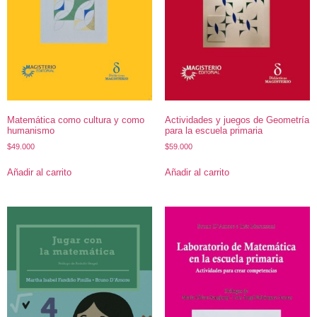
Matemática como cultura y como
Actividades y juegos de Geometría
humanismo
para la escuela primaria
$
49.000
$
59.000
Añadir al carrito
Añadir al carrito