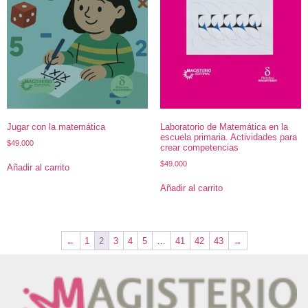
Jugar con la matemática
Laboratorio de Matemática en la
escuela primaria. Actividades para
$
49.000
crear competencias
$
49.000
Añadir al carrito
Añadir al carrito
←
1
2
3
4
5
…
41
42
43
→