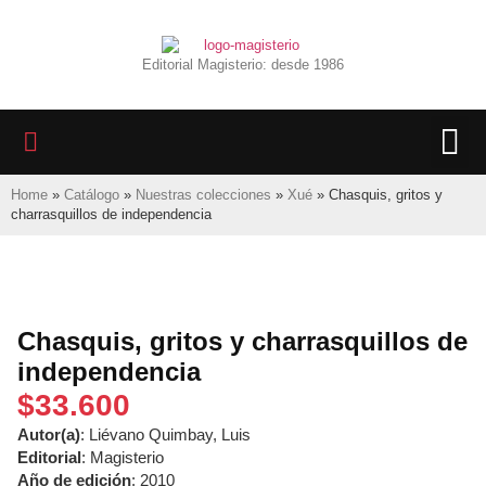
Editorial Magisterio: desde 1986
LIBROS 
BIBLIOTECA D
REVISTA INTER
Home
»
Catálogo
»
Nuestras colecciones
»
Xué
»
Chasquis, gritos y
charrasquillos de independencia
Chasquis, gritos y charrasquillos de
independencia
$
33.600
Autor(a)
: Liévano Quimbay, Luis
Editorial
: Magisterio
Año de edición
: 2010