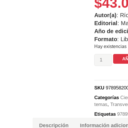
$
43.
Autor(a)
: Rí
Editorial
: Ma
Año de edic
Formato
: Li
Hay existencias
AÑ
SKU
97895820
Categorías
Cie
temas
,
Transve
Etiquetas
9789
Descripción
Información adicio