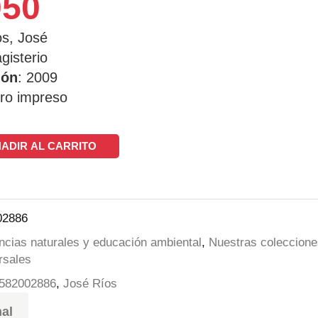
050
os, José
gisterio
ión
: 2009
bro impreso
ADIR AL CARRITO
02886
ncias naturales y educación ambiental
,
Nuestras coleccione
rsales
582002886
,
José Ríos
nal