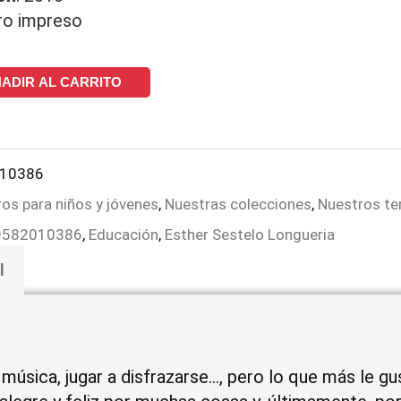
bro impreso
ADIR AL CARRITO
10386
ros para niños y jóvenes
,
Nuestras colecciones
,
Nuestros t
9582010386
,
Educación
,
Esther Sestelo Longueria
l
r música, jugar a disfrazarse…, pero lo que más le gu