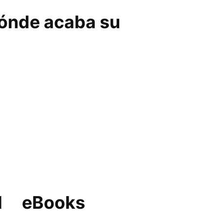
dónde acaba su
l
eBooks