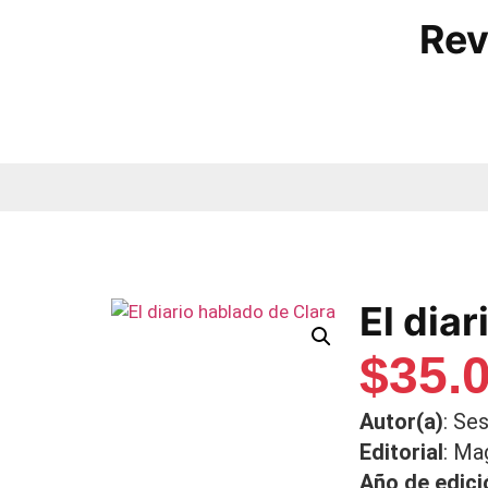
Rev
El dia
$
35.
Autor(a)
: Se
Editorial
: Ma
Año de edici