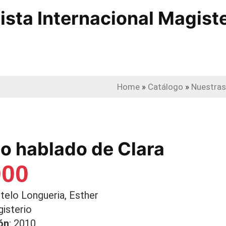
ista Internacional Magist
Home
»
Catálogo
»
Nuestras
rio hablado de Clara
000
stelo Longueria, Esther
gisterio
ón
: 2010