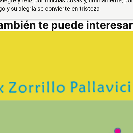
a alegre y feliz por muchas cosas y, últimamente, po
o y su alegría se convierte en tristeza.
ambién te puede interesar.