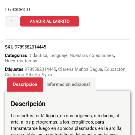
Hay existencias
AÑADIR AL CARRITO
SKU
9789582014445
Categorías
Didáctica
,
Lenguaje
,
Nuestras colecciones
,
Nuestros temas
Etiquetas
9789582014445
,
Clarena Muñoz Dagua
,
Educación
,
Guillermo Alberto Sylva
Descripción
Información adicional
Descripción
La escritura está ligada, en sus orígenes, sin dudas, al
arte, a los pictogramas, a los jeroglíficos, para
transmutarse luego en sonidos plasmados en la arcilla,
en una tabla, en la materialidad del papel o en la leve