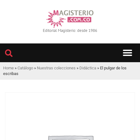
Editorial Magisterio: desde 1986
LIBROS IMPRE
BIBLIOTECA DIGITAL
REVISTA INTERNACIONAL
Home
»
Catálogo
»
Nuestras colecciones
»
Didáctica
»
El pulgar de los
escribas