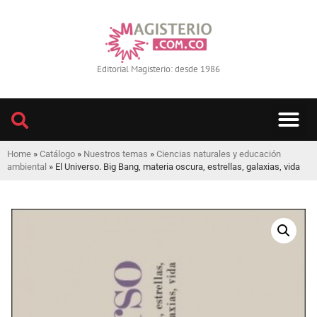
Editorial Magisterio: desde 1986
LIBROS IMPRE
BIBLIOTECA DIGITAL
REVISTA INTERNACIONAL
Home
»
Catálogo
»
Nuestros temas
»
Ciencias naturales y educación
ambiental
»
El Universo. Big Bang, materia oscura, estrellas, galaxias, vida