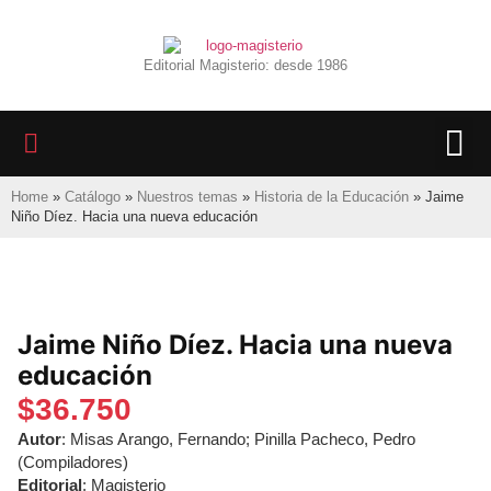
Editorial Magisterio: desde 1986
LIBROS 
BIBLIOTECA D
REVISTA INTER
Home
»
Catálogo
»
Nuestros temas
»
Historia de la Educación
»
Jaime
Niño Díez. Hacia una nueva educación
Jaime Niño Díez. Hacia una nueva
educación
$
36.750
Autor
: Misas Arango, Fernando; Pinilla Pacheco, Pedro
(Compiladores)
Editorial
: Magisterio