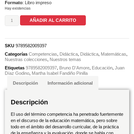
Formato
: Libro impreso
Hay existencias
AÑADIR AL CARRITO
SKU
9789582009397
Categorías
Competencias
,
Didáctica
,
Didáctica
,
Matemáticas
,
Nuestras colecciones
,
Nuestros temas
Etiquetas
9789582009397
,
Bruno D'Amore
,
Educación
,
Juan
Díaz Godino
,
Martha Isabel Fandiño Pinilla
Descripción
Información adicional
Descripción
El uso del término competencia ha penetrado fuertemente
en el discurso de la educación matemática, pero sobre
todo en el ámbito del desarrollo curricular, de la práctica
de la enseñanza y la evaluación, donde se habla con