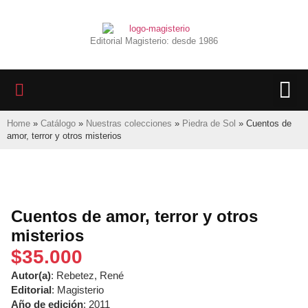
Editorial Magisterio: desde 1986
LIBROS 
BIBLIOTECA D
REVISTA INTER
Home
»
Catálogo
»
Nuestras colecciones
»
Piedra de Sol
»
Cuentos de
amor, terror y otros misterios
Cuentos de amor, terror y otros
misterios
$
35.000
Autor(a)
: Rebetez, René
Editorial
: Magisterio
Año de edición
: 2011